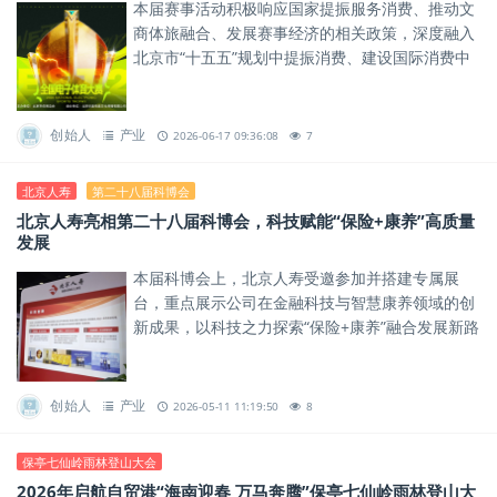
本届赛事活动积极响应国家提振服务消费、推动文
商体旅融合、发展赛事经济的相关政策，深度融入
北京市“十五五”规划中提振消费、建设国际消费中
心城市的发展目标。
创始人
产业
2026-06-17 09:36:08
7
北京人寿
第二十八届科博会
北京人寿亮相第二十八届科博会，科技赋能“保险+康养”高质量
发展
本届科博会上，北京人寿受邀参加并搭建专属展
台，重点展示公司在金融科技与智慧康养领域的创
新成果，以科技之力探索“保险+康养”融合发展新路
径。
创始人
产业
2026-05-11 11:19:50
8
保亭七仙岭雨林登山大会
2026年启航自贸港“海南迎春 万马奔腾”保亭七仙岭雨林登山大