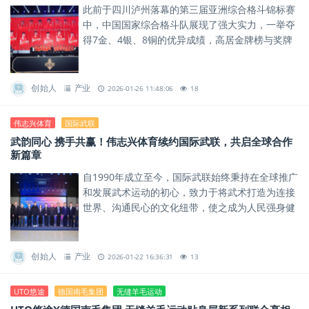
此前于四川泸州落幕的第三届亚洲综合格斗锦标赛
中，中国国家综合格斗队展现了强大实力，一举夺
得7金、4银、8铜的优异成绩，高居金牌榜与奖牌
榜首位，并荣获团体总冠军，取得了历史性突破。
创始人
产业
2026-01-26 11:48:06
18
伟志兴体育
国际武联
武韵同心 携手共赢！伟志兴体育续约国际武联，共启全球合作
新篇章
自1990年成立至今，国际武联始终秉持在全球推广
和发展武术运动的初心，致力于将武术打造为连接
世界、沟通民心的文化纽带，使之成为人民强身健
体、修养身心的生活方式。
创始人
产业
2026-01-22 16:36:31
13
UTO悠途
德国南毛集团
无缝羊毛运动