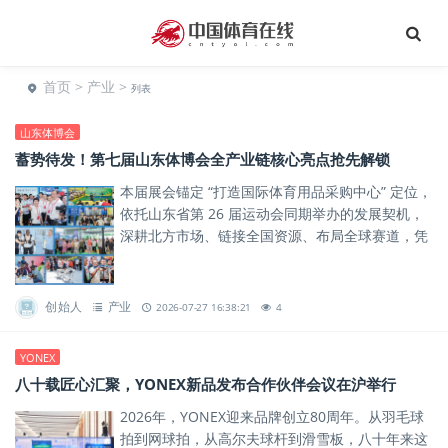
首页
>
产业
>
列表
山东体博会
蓄势待发！第七届山东体博会全产业链核心亮点抢先解锁
本届展会锚定 “打造国际体育用品采购中心” 定位，
依托山东省第 26 届运动会同期举办的发展契机，
深耕北方市场、链接全国资源、布局全球赛道，凭
借九大核心优势，成为体育行业从业者深耕区域市
场、拓展合作渠...
创始人
产业
2026-07-27 16:38:21
4
YONEX
八十载匠心汇聚，YONEX新品发布合作伙伴会议在沪举行
2026年，YONEX迎来品牌创立80周年。从羽毛球
拍到网球拍，从高尔夫球杆到滑雪板，八十年来这