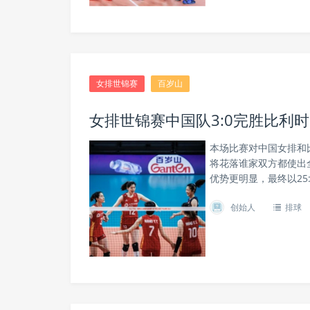
女排世锦赛
百岁山
女排世锦赛中国队3:0完胜比利
本场比赛对中国女排和
将花落谁家双方都使出
优势更明显，最终以25
创始人
排球