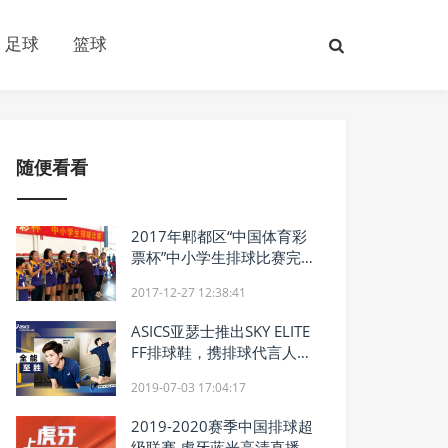
足球
篮球
随便看看
2017年郫都区“中国体育彩
票杯”中小学生排球比赛完美
收官
2017-12-27 12:38:41
ASICS亚瑟士推出SKY ELITE
FF排球鞋，携排球代言人江
川一起全能至胜
2019-07-03 17:04:17
2019-2020赛季中国排球超
级联赛 虎牙蓝光高清直播助