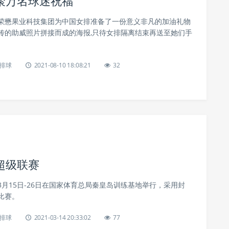
聚万名球迷祝福
荣懋果业科技集团为中国女排准备了一份意义非凡的加油礼物
传的助威照片拼接而成的海报,只待女排隔离结束再送至她们手
排球
2021-08-10 18:08:21
32
超级联赛
月15日-26日在国家体育总局秦皇岛训练基地举行，采用封
比赛。
排球
2021-03-14 20:33:02
77