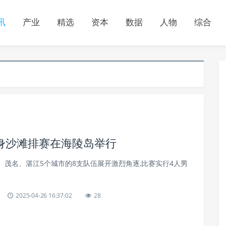
讯
产业
精选
资本
数据
人物
综合
身沙滩排赛在海陵岛举行
、茂名、湛江5个城市的8支队伍展开激烈角逐,比赛实行4人男
2025-04-26 16:37:02
28