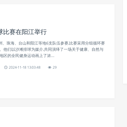
球比赛在阳江举行
州、珠海、台山和阳江等地6支队伍参赛,比赛采用分组循环赛
成。他们以沙滩排球为媒介,共同演绎了一场关于健康、自然与
地区的全民健身运动画上了浓...
2024-11-18 13:03:48
29