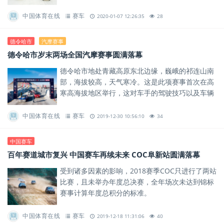
险过关，具有很强的竞技性与观赏性。
中国体育在线
赛车
2020-01-07 12:26:35
28
德令哈市
汽摩赛事
德令哈市岁末两场全国汽摩赛事圆满落幕
德令哈市地处青藏高原东北边缘，巍峨的祁连山南
部，海拔较高，天气寒冷。这是此项赛事首次在高
寒高海拔地区举行，这对车手的驾驶技巧以及车辆
的质量性能都提出了很高的要求。
中国体育在线
赛车
2019-12-30 10:56:10
34
中国赛车
百年赛道城市复兴 中国赛车再续未来 COC阜新站圆满落幕
受到诸多因素的影响，2018赛季COC只进行了两站
比赛，且未举办年度总决赛，全年场次未达到锦标
赛事计算年度总积分的标准。
中国体育在线
赛车
2019-12-18 11:31:06
40