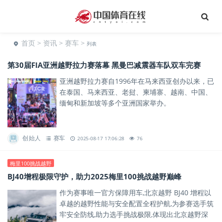
首页
>
资讯
>
赛车
>
列表
第30届FIA亚洲越野拉力赛落幕 黑曼巴减震器车队双车完赛
亚洲越野拉力赛自1996年在马来西亚创办以来，已
在泰国、马来西亚、老挝、柬埔寨、越南、中国、
缅甸和新加坡等多个亚洲国家举办。
创始人
赛车
2025-08-17 17:06:28
76
梅里100挑战越野
BJ40增程极限守护，助力2025梅里100挑战越野巅峰
作为赛事唯一官方保障用车,北京越野 BJ40 增程以
卓越的越野性能与安全配置全程护航,为参赛选手筑
牢安全防线,助力选手挑战极限,体现出北京越野深