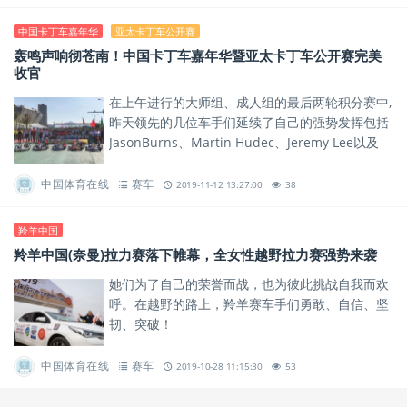
中国卡丁车嘉年华
亚太卡丁车公开赛
轰鸣声响彻苍南！中国卡丁车嘉年华暨亚太卡丁车公开赛完美
收官
在上午进行的大师组、成人组的最后两轮积分赛中,
昨天领先的几位车手们延续了自己的强势发挥包括
JasonBurns、Martin Hudec、Jeremy Lee以及
Hannes Janker、余家宝都表...
中国体育在线
赛车
2019-11-12 13:27:00
38
羚羊中国
羚羊中国(奈曼)拉力赛落下帷幕，全女性越野拉力赛强势来袭
她们为了自己的荣誉而战，也为彼此挑战自我而欢
呼。在越野的路上，羚羊赛车手们勇敢、自信、坚
韧、突破！
中国体育在线
赛车
2019-10-28 11:15:30
53