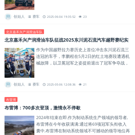
厚的大户外基因,让更多人畅享户外美好生活。
创始人
赛车
2025-06-04 19:35:52
23
北京嘉禾兴产润滑油车队
北京嘉禾兴产润滑油车队征战2025东川泥石流汽车越野赛纪实
作为中国越野拉力赛历史上首位冲击东川泥石流三
连冠的车手，李鹏程在5月2日的红土地赛段遭遇机
械故障，以卫冕冠军之姿提前退出了冠军争夺战，
留下“征服者被赛道征服”的悲壮注脚。
创始人
赛车
2025-05-06 12:08:36
21
布雷博
布雷博：700多次登顶，激情永不停歇
2024年结束在即,作为制动系统生产领域的领导者,
布雷博在今年收获满满:通过将69项冠军头衔收入
囊中,布雷博在制动系统领域不可撼动的领导地位再