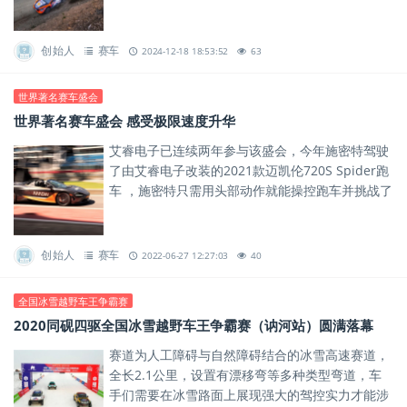
次得到巩固。
创始人
赛车
2024-12-18 18:53:52
63
世界著名赛车盛会
世界著名赛车盛会 感受极限速度升华
艾睿电子已连续两年参与该盛会，今年施密特驾驶
了由艾睿电子改装的2021款迈凯伦720S Spider跑
车 ，施密特只需用头部动作就能操控跑车并挑战了
传奇的1.86公里爬山竞赛，进一步突显实现科技价
值造...
创始人
赛车
2022-06-27 12:27:03
40
全国冰雪越野车王争霸赛
2020同砚四驱全国冰雪越野车王争霸赛（讷河站）圆满落幕
赛道为人工障碍与自然障碍结合的冰雪高速赛道，
全长2.1公里，设置有漂移弯等多种类型弯道，车
手们需要在冰雪路面上展现强大的驾控实力才能涉