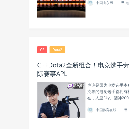
中国山东网
电
CF
Dota2
CF+Dota2全新组合！电竞选
际赛事APL
也许是因为电竞选手本身
克界的电竞选手都拥有
在，人皇Sky、酒神200
中国体育在线