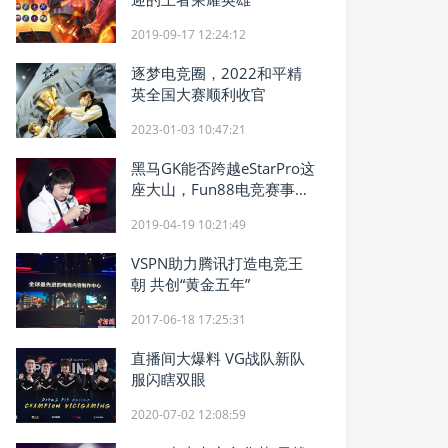
2019-09-17 12:24:12
逐梦电竞圈，2022和平精
英全国大赛顺利收官
2023-01-03 10:47:21
黑马GK能否跨越eStarPro这
座大山，Fun88电竞赛事分
析。
2019-04-19 10:21:49
VSPN助力腾讯打造电竞王
朝 共创“黄金五年”
2017-06-18 17:25:31
直播间大爆料 VG战队新队
服闪瞎双眼
2020-07-02 12:08:59