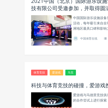
2021中国（北京）国际游乐设
技有限公司受邀参加，并取得圆
中国国际游乐设施设备
活动，每年吸引来自全
洲地区最具口碑和影响
中国体育在线
体育竞技
爱游戏
马竞
科技与体育竞技的碰撞，爱游戏
爱游戏与马德里竞技俱
的合作尝试上进行探索