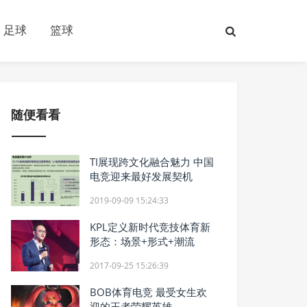
足球
篮球
随便看看
TI展现跨文化融合魅力 中国
电竞迎来最好发展契机
2019-09-09 15:24:33
KPL定义新时代竞技体育新
形态：场景+形式+潮流
2017-09-25 15:26:39
BOB体育电竞 最受女生欢
迎的王者荣耀英雄