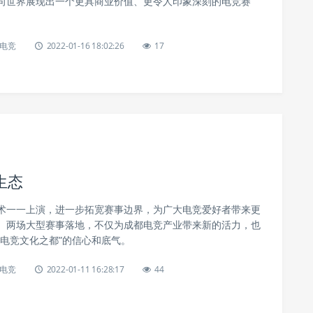
向世界展现出一个更具商业价值、更令人印象深刻的电竞赛
电竞
2022-01-16 18:02:26
17
生态
术一一上演，进一步拓宽赛事边界，为广大电竞爱好者带来更
。两场大型赛事落地，不仅为成都电竞产业带来新的活力，也
“电竞文化之都”的信心和底气。
电竞
2022-01-11 16:28:17
44