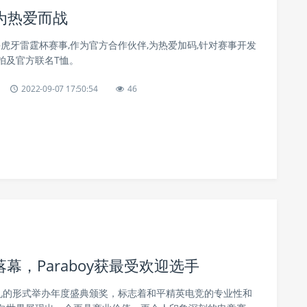
为热爱而战
联手虎牙雷霆杯赛事,作为官方合作伙伴,为热爱加码,针对赛事开发
拍及官方联名T恤。
2022-09-07 17:50:54
46
幕，Paraboy获最受欢迎选手
典礼的形式举办年度盛典颁奖，标志着和平精英电竞的专业性和