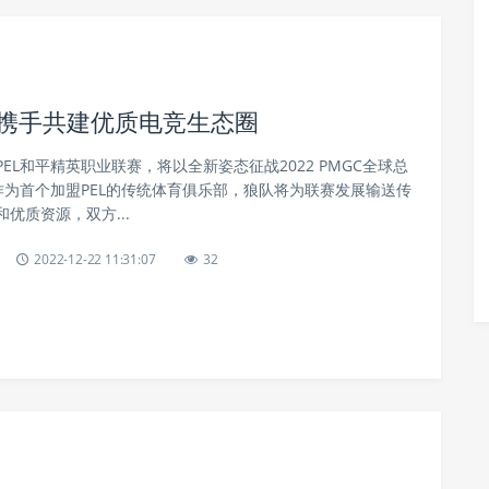
 携手共建优质电竞生态圈
EL和平精英职业联赛，将以全新姿态征战2022 PMGC全球总
作为首个加盟PEL的传统体育俱乐部，狼队将为联赛发展输送传
优质资源，双方...
2022-12-22 11:31:07
32