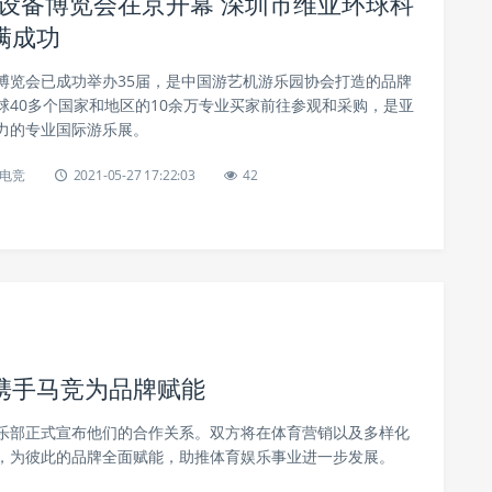
施设备博览会在京开幕 深圳市维亚环球科
满成功
博览会已成功举办35届，是中国游艺机游乐园协会打造的品牌
球40多个国家和地区的10余万专业买家前往参观和采购，是亚
力的专业国际游乐展。
电竞
2021-05-27 17:22:03
42
携手马竞为品牌赋能
乐部正式宣布他们的合作关系。双方将在体育营销以及多样化
，为彼此的品牌全面赋能，助推体育娱乐事业进一步发展。