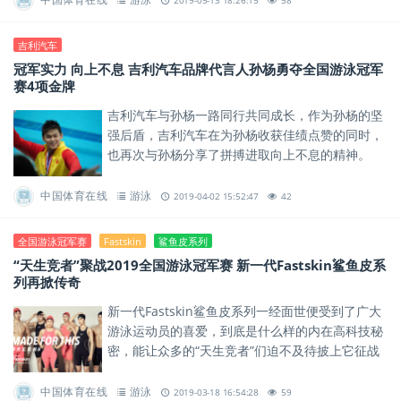
吉利汽车
冠军实力 向上不息 吉利汽车品牌代言人孙杨勇夺全国游泳冠军
赛4项金牌
吉利汽车与孙杨一路同行共同成长，作为孙杨的坚
强后盾，吉利汽车在为孙杨收获佳绩点赞的同时，
也再次与孙杨分享了拼搏进取向上不息的精神。
中国体育在线
游泳
2019-04-02 15:52:47
42
全国游泳冠军赛
Fastskin
鲨鱼皮系列
“天生竞者”聚战2019全国游泳冠军赛 新一代Fastskin鲨鱼皮系
列再掀传奇
新一代Fastskin鲨鱼皮系列一经面世便受到了广大
游泳运动员的喜爱，到底是什么样的内在高科技秘
密，能让众多的“天生竞者”们迫不及待披上它征战
泳池？
中国体育在线
游泳
2019-03-18 16:54:28
59