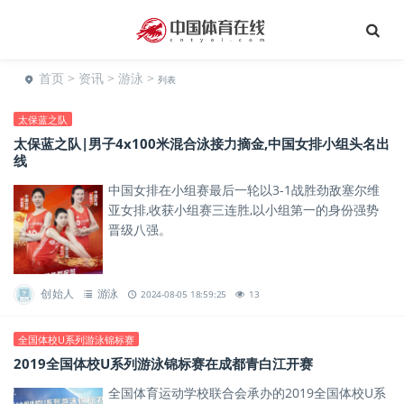
首页
>
资讯
>
游泳
>
列表
太保蓝之队
太保蓝之队|男子4x100米混合泳接力摘金,中国女排小组头名出
线
中国女排在小组赛最后一轮以3-1战胜劲敌塞尔维
亚女排,收获小组赛三连胜,以小组第一的身份强势
晋级八强。
创始人
游泳
2024-08-05 18:59:25
13
全国体校U系列游泳锦标赛
2019全国体校U系列游泳锦标赛在成都青白江开赛
全国体育运动学校联合会承办的2019全国体校U系