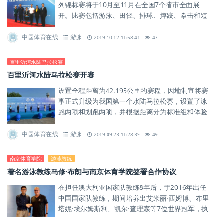
列锦标赛将于10月至11月在全国7个省市全面展
开。比赛包括游泳、田径、排球、摔跤、拳击和短
道速滑共6个单项比赛，参赛选手均为体校学生。
中国体育在线
游泳
2019-10-12 11:58:41
47
百里沂河水陆马拉松赛
百里沂河水陆马拉松赛开赛
设置全程距离为42.195公里的赛程，因地制宜将赛
事正式升级为我国第一个水陆马拉松赛，设置了泳
跑两项和划跑两项，并根据距离分为标准组和体验
组。
中国体育在线
游泳
2019-09-23 11:28:39
49
南京体育学院
游泳教练
著名游泳教练马修·布朗与南京体育学院签署合作协议
在担任澳大利亚国家队教练8年后，于2016年出任
中国国家队教练，期间培养出艾米丽·西姆博、布里
塔妮·埃尔姆斯利、凯尔·查理森等7位世界冠军，执