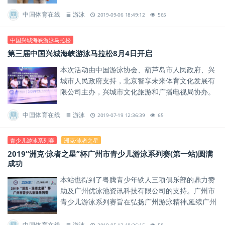
教过宁泽涛、傅园慧、徐嘉余、刘湘等国家队名
将。
中国体育在线
游泳
2019-09-06 18:49:12
565
中国兴城海峡游泳马拉松
第三届中国兴城海峡游泳马拉松8月4日开启
本次活动由中国游泳协会、葫芦岛市人民政府、兴
城市人民政府支持，北京智享未来体育文化发展有
限公司主办，兴城市文化旅游和广播电视局协办。
中国体育在线
游泳
2019-07-19 12:36:39
65
青少儿游泳系列赛
洲克·泳者之星
2019“洲克·泳者之星”杯广州市青少儿游泳系列赛(第一站)圆满
成功
本站也得到了粤腾青少年铁人三项俱乐部的鼎力赞
助及广州优泳池资讯科技有限公司的支持。广州市
青少儿游泳系列赛旨在弘扬广州游泳精神,延续广州
游泳传承,推到全民游泳运动。
中国体育在线
游泳
2019-05-13 18:26:15
58