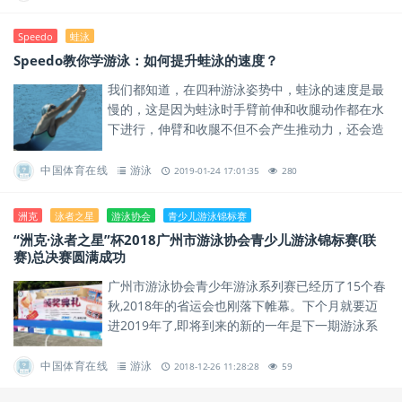
Speedo
蛙泳
Speedo教你学游泳：如何提升蛙泳的速度？
我们都知道，在四种游泳姿势中，蛙泳的速度是最
慢的，这是因为蛙泳时手臂前伸和收腿动作都在水
下进行，伸臂和收腿不但不会产生推动力，还会造
成后退力。
中国体育在线
游泳
2019-01-24 17:01:35
280
洲克
泳者之星
游泳协会
青少儿游泳锦标赛
“洲克·泳者之星”杯2018广州市游泳协会青少儿游泳锦标赛(联
赛)总决赛圆满成功
广州市游泳协会青少年游泳系列赛已经历了15个春
秋,2018年的省运会也刚落下帷幕。下个月就要迈
进2019年了,即将到来的新的一年是下一期游泳系
列赛的开始,让我们一起再接在励,为同一个目标,共
同努力,再...
中国体育在线
游泳
2018-12-26 11:28:28
59