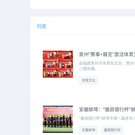
列表
泉州“赛事+展览”激活体
由福建泉州市体育局主办，泉州市
二楼启幕。
体育文化
安徽蚌埠：“徽商银行杯”
“徽商银行杯”蚌埠市第一届老
安徽蚌埠
徽商银行杯