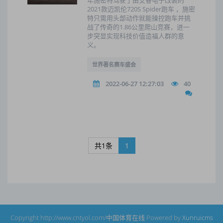
年施密特驾驶了由艾睿电子改装的
2021款迈凯伦720S Spider跑车 ，施密
特只需用头部动作就能操控跑车并挑
战了传奇的1.86公里爬山竞赛，进一
步突显实现科技价值造福人群的意
义。
世界著名赛车盛会
2022-06-27 12:27:03
40
共1条
1
Copyright http://www.cntyol.com/中国体育在线 Powered by
Xunruicms