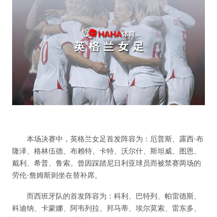
本场决赛中，英格兰女足首发阵容为：厄普斯、露西·布
隆泽、格林伍德、布赖特、卡特、沃尔什、斯坦威、图恩、
戴利、希普、鲁索。曾因踩踏尼日利亚球员而被禁赛两场的
劳伦·詹姆斯则坐在替补席。
而西班牙队的首发阵容为：科利、巴特列、帕雷德斯、
科迪纳、卡蒙娜、阿韦列拉、邦马蒂、埃尔莫索、雷东多、