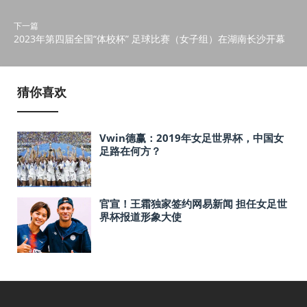
下一篇
2023年第四届全国“体校杯” 足球比赛（女子组）在湖南长沙开幕
猜你喜欢
Vwin德赢：2019年女足世界杯，中国女
足路在何方？
官宣！王霜独家签约网易新闻 担任女足世
界杯报道形象大使