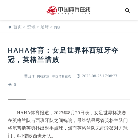
首页
>
资讯
>
足球
>
内容
​HAHA体育：女足世界杯西班牙夺
冠，英格兰惜败
2023-08-25 17:08:27
足球
网站来源：中国体育在线
0
HAHA体育报道，2023年8月20日晚，女足世界杯决赛
在英格兰队与西班牙队之间鸣响，最终结果尽管英格兰队门
将厄普斯英勇扑出对手点球，然而英格兰队未能攻破对方球
门，0-1惜败西班牙队。