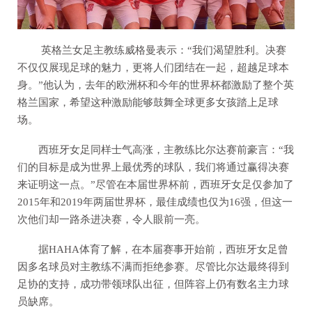
英格兰女足主教练威格曼表示：“我们渴望胜利。决赛
不仅仅展现足球的魅力，更将人们团结在一起，超越足球本
身。”他认为，去年的欧洲杯和今年的世界杯都激励了整个英
格兰国家，希望这种激励能够鼓舞全球更多女孩踏上足球
场。
西班牙女足同样士气高涨，主教练比尔达赛前豪言：“我
们的目标是成为世界上最优秀的球队，我们将通过赢得决赛
来证明这一点。”尽管在本届世界杯前，西班牙女足仅参加了
2015年和2019年两届世界杯，最佳成绩也仅为16强，但这一
次他们却一路杀进决赛，令人眼前一亮。
据HAHA体育了解，在本届赛事开始前，西班牙女足曾
因多名球员对主教练不满而拒绝参赛。尽管比尔达最终得到
足协的支持，成功带领球队出征，但阵容上仍有数名主力球
员缺席。