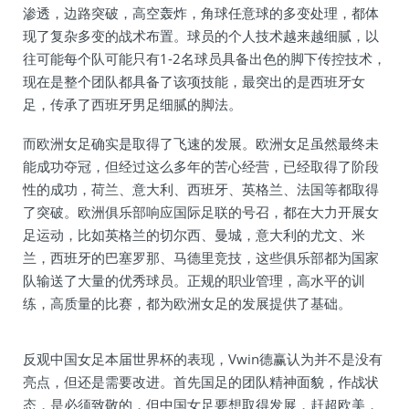
渗透，边路突破，高空轰炸，角球任意球的多变处理，都体
现了复杂多变的战术布置。球员的个人技术越来越细腻，以
往可能每个队可能只有1-2名球员具备出色的脚下传控技术，
现在是整个团队都具备了该项技能，最突出的是西班牙女
足，传承了西班牙男足细腻的脚法。
而欧洲女足确实是取得了飞速的发展。欧洲女足虽然最终未
能成功夺冠，但经过这么多年的苦心经营，已经取得了阶段
性的成功，荷兰、意大利、西班牙、英格兰、法国等都取得
了突破。欧洲俱乐部响应国际足联的号召，都在大力开展女
足运动，比如英格兰的切尔西、曼城，意大利的尤文、米
兰，西班牙的巴塞罗那、马德里竞技，这些俱乐部都为国家
队输送了大量的优秀球员。正规的职业管理，高水平的训
练，高质量的比赛，都为欧洲女足的发展提供了基础。
反观中国女足本届世界杯的表现，Vwin德赢认为并不是没有
亮点，但还是需要改进。首先国足的团队精神面貌，作战状
态，是必须致敬的，但中国女足要想取得发展，赶超欧美，