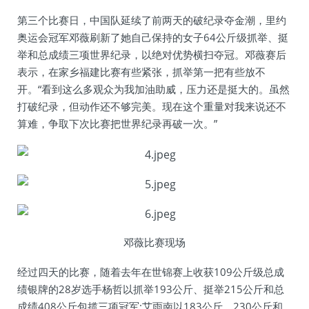
第三个比赛日，中国队延续了前两天的破纪录夺金潮，里约
奥运会冠军邓薇刷新了她自己保持的女子64公斤级抓举、挺
举和总成绩三项世界纪录，以绝对优势横扫夺冠。邓薇赛后
表示，在家乡福建比赛有些紧张，抓举第一把有些放不
开。“看到这么多观众为我加油助威，压力还是挺大的。虽然
打破纪录，但动作还不够完美。现在这个重量对我来说还不
算难，争取下次比赛把世界纪录再破一次。”
邓薇比赛现场
经过四天的比赛，随着去年在世锦赛上收获109公斤级总成
绩银牌的28岁选手杨哲以抓举193公斤、挺举215公斤和总
成绩408公斤包揽三项冠军;艾雨南以183公斤、230公斤和