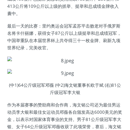
413公斤将109公斤以上级的抓举、挺举和总成绩金牌收入
囊中。
最后一天的比赛：里约奥运会冠军孟苏平击败老对手俄罗斯
名将卡什丽娜，获得女子87公斤以上级挺举和总成绩冠军，
中国举重队在本届世界杯上共夺得三十一枚金牌、刷新九项
世界纪录，完美收官。
(中1)64公斤级冠军邓薇 (中2)海文铭董事长欧于斌 (右)81公
斤级冠军李大银
作为本届赛事的赞助商和合作商，海文铭公司还为最佳男运
动员李大银和最佳女运动员邓薇各自颁发高达6000美元的奖
金，以表示对国家体育事业的支持。男子81公斤级冠军李大
银、女子64公斤级冠军邓薇收获了此项荣誉，赛后，海文铭