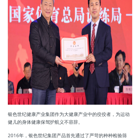
银色世纪健康产业集团作为大健康产业中的佼佼者，为运动
健儿的身体健康保驾护航义不容辞。
2016年，银色世纪集团产品首先通过了严苛的种种检验筛