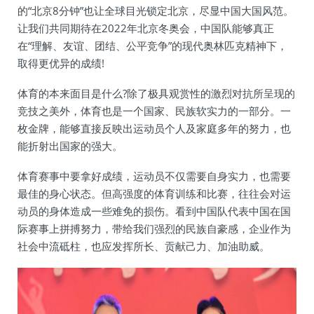
的“北京8分钟”也让全球目光锁定北京，尽显中国大国风范。
让我们共同期待在2022年北京冬奥会，中国队能够真正
在“理解、友谊、团结、公平竞争”的现代奥林匹克精神下，
取得更优异的成绩!
体育的本来面目是什么?除了极具观赏性的激烈对抗所呈现的
竞技之美外，体育也是一个国家、民族软实力的一部分。一
枚金牌，能够直接反映出运动员个人及家庭多年的努力，也
能折射出国家的强大。
体育赛事中要拿好成绩，运动员不仅需要自身实力，也需要
最佳的身心状态。但高强度的体育训练和比赛，往往会对运
动员的身体造成一些难免的损伤。看到中国队代表中国在国
际赛事上拼搏努力，带给我们强烈的民族自豪感，企业作为
社会中流砥柱，也应发挥所长、贡献己力、加油助威。