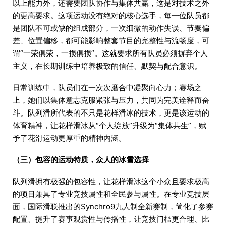
以上能力外，还需要团队协作与集体共赢，这是对技术之外
的更高要求。这项运动没有绝对的核心选手，每一位队员都
是团队不可或缺的组成部分，一次细微的动作失误、节奏偏
差、位置偏移，都可能影响整套节目的完整性与流畅度，可
谓“一荣俱荣，一损俱损”。这就要求所有队员必须摒弃个人
主义，在长期训练中培养极致的信任、默契与配合意识。
日常训练中，队员们在一次次磨合中凝聚向心力；赛场之
上，她们以集体意志克服紧张与压力，共同为完美诠释而奋
斗。队列滑所代表的不只是花样滑冰的技术，更是该运动的
体育精神，让花样滑冰从“个人绽放”升级为“集体共生”，赋
予了花滑运动更厚重的精神内涵。
（三）包容的运动特质，众人的冰雪选择
队列滑拥有极强的包容性，让花样滑冰这个小众且要求极高
的项目兼具了专业竞技属性和全民参与属性。在专业竞技层
面，国际滑联推出的Synchro9九人制全新赛制，简化了参赛
配置、提升了赛事观赏性与传播性，让竞技门槛更合理、比