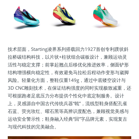
技术层面，Starting凌界系列搭载回力1927首创专利蹼状斜
拉桥碳结构科技，以片状+柱状组合碳板设计，兼顾运动灵
活性与稳定支撑；前掌起翘点后移优化推进效率，侧面铲形
结构增强横向稳定性，有效避免马拉松后程动作变形与崴脚
风险。轻量化方面，整鞋仅重149g，通过中底镂空设计与
3D CNC雕刻技术，在保证结构强度的同时实现极致减重，还
可根据跑者足底压力分布提供个性化中底定制服务。设计
上，灵感源自中国古代传统兵器“戟”，流线型鞋身搭配孔雀
石蓝、荧光玫红、曜石黑等高辨识度配色，兼顾视觉美感与
运动安全警示性；鞋身融入经典“回”字品牌元素，实现复古
与现代科技的完美融合。