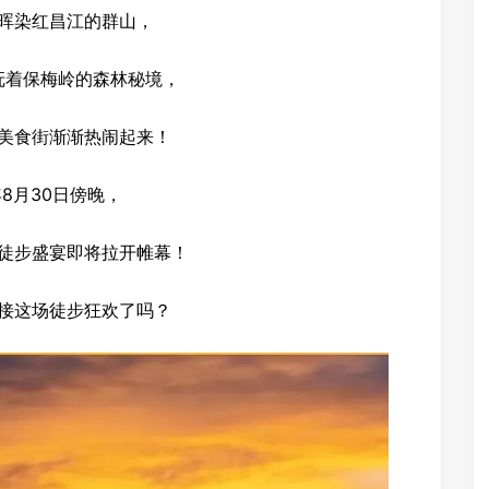
晖染红昌江的群山，
抚着保梅岭的森林秘境，
美食街渐渐热闹起来！
年8月30日傍晚，
徒步盛宴即将拉开帷幕！
接这场徒步狂欢了吗？