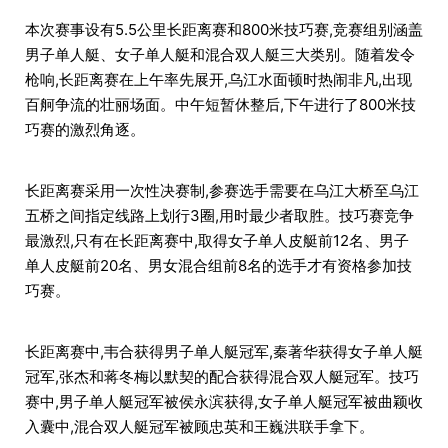
本次赛事设有5.5公里长距离赛和800米技巧赛,竞赛组别涵盖
男子单人艇、女子单人艇和混合双人艇三大类别。随着发令
枪响,长距离赛在上午率先展开,乌江水面顿时热闹非凡,出现
百舸争流的壮丽场面。中午短暂休整后,下午进行了800米技
巧赛的激烈角逐。
长距离赛采用一次性决赛制,参赛选手需要在乌江大桥至乌江
五桥之间指定线路上划行3圈,用时最少者取胜。技巧赛竞争
最激烈,只有在长距离赛中,取得女子单人皮艇前12名、男子
单人皮艇前20名、男女混合组前8名的选手才有资格参加技
巧赛。
长距离赛中,韦合获得男子单人艇冠军,秦著华获得女子单人艇
冠军,张杰和蒋冬梅以默契的配合获得混合双人艇冠军。技巧
赛中,男子单人艇冠军被侯永滨获得,女子单人艇冠军被曲颖收
入囊中,混合双人艇冠军被顾忠英和王巍洪联手拿下。