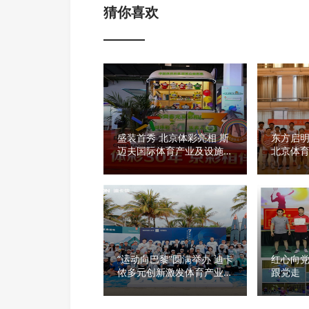
猜你喜欢
盛装首秀 北京体彩亮相 斯
东方启
迈夫国际体育产业及设施设
北京体
备展
庆，成立
盟”
“运动向巴黎”圆满举办 迪卡
红心向党
侬多元创新激发体育产业新
跟党走
动能