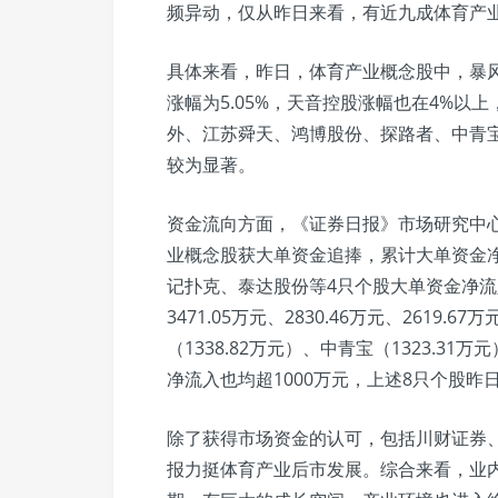
频异动，仅从昨日来看，有近九成体育产
具体来看，昨日，体育产业概念股中，暴风
涨幅为5.05%，天音控股涨幅也在4%以
外、江苏舜天、鸿博股份、探路者、中青
较为显著。
资金流向方面，《证券日报》市场研究中心
业概念股获大单资金追捧，累计大单资金净
记扑克、泰达股份等4只个股大单资金净流入均
3471.05万元、2830.46万元、2619.
（1338.82万元）、中青宝（1323.31
净流入也均超1000万元，上述8只个股昨日
除了获得市场资金的认可，包括川财证券
报力挺体育产业后市发展。综合来看，业