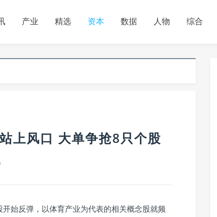
讯
产业
精选
资本
数据
人物
综合
站上风口 大单争抢8只个股
0
股开始反弹，以体育产业为代表的相关概念股就频