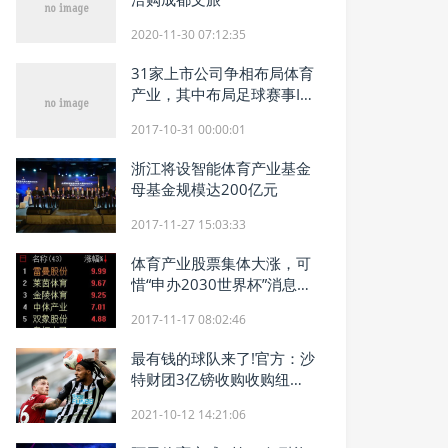
2020-11-30 07:12:35
31家上市公司争相布局体育
产业，其中布局足球赛事IP
最多
2017-10-31 00:00:01
浙江将设智能体育产业基金
母基金规模达200亿元
2017-11-27 15:03:33
体育产业股票集体大涨，可
惜“申办2030世界杯”消息不
实
2017-11-17 08:02:46
最有钱的球队来了!官方：沙
特财团3亿镑收购收购纽卡
斯尔联队
2021-10-12 14:21:06