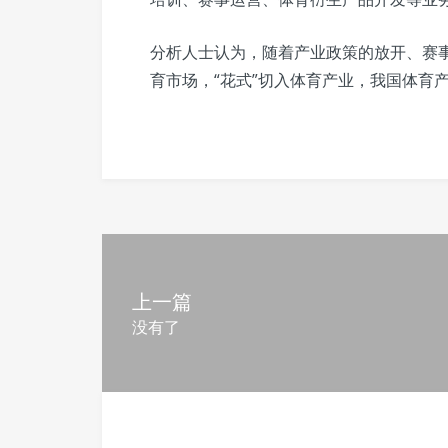
分析人士认为，随着产业政策的放开、赛
育市场，“花式”切入体育产业，我国体育
上一篇
没有了