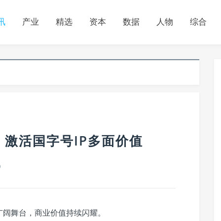
讯
产业
精选
资本
数据
人物
综合
激活国字号IP多面价值
0
广阔舞台，商业价值持续闪耀。