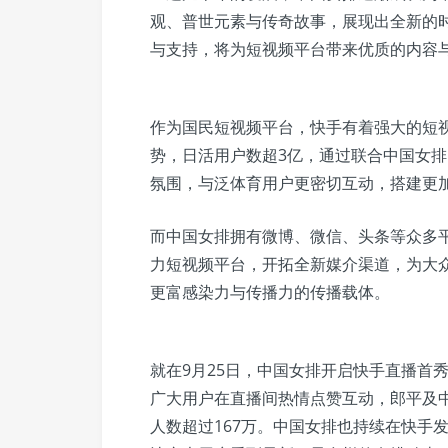
观、普世元素与传奇故事，展现出全新的
与支持，将为短视频平台带来优质的内容
作为国民短视频平台，快手有着强大的短
势，日活用户数超3亿，通过联合中国女
氛围，与泛体育用户更密切互动，搭建更
而中国女排拥有微博、微信、头条等众多
力短视频平台，开拓全新媒介渠道，为大
更富感染力与传播力的传播载体。
就在9月25日，中国女排开启快手直播首
广大用户在直播间热情点赞互动，郎平及中
人数超过167万。中国女排也持续在快手