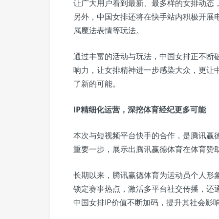
让广大用户看到最新、最多样的女排动态，
另外，中国女排还将在快手站内积极开展
属魔法表情等玩法。
通过丰富的活动与玩法，中国女排正不断
响力，让女排精神进一步感染大众，更让
了新的可能。
IP精细化运营，深挖体育经纪更多可能
本次与短视频平台快手的合作，是腾讯赢德
重要一步，展示出腾讯赢德体育在体育赞
长期以来，腾讯赢德体育为运动员个人形
锁定赛事热点，激活多平台社交传播，还
中国女排IP价值不断加码，提升其社会影