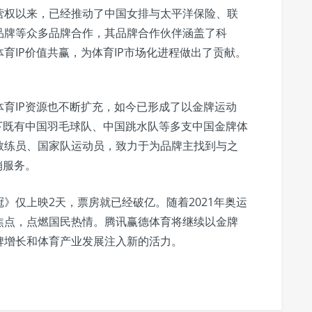
营权以来，已经推动了中国女排与太平洋保险、联
品牌等众多品牌合作，其品牌合作伙伴涵盖了科
育IP价值共赢，为体育IP市场化进程做出了贡献。
育IP资源也不断扩充，如今已形成了以金牌运动
下既有中国羽毛球队、中国跳水队等多支中国金牌体
教练员、国家队运动员，致力于为品牌主找到与之
销服务。
》仅上映2天，票房就已经破亿。随着2021年奥运
焦点，点燃国民热情。腾讯赢德体育将继续以金牌
牌增长和体育产业发展注入新的活力。