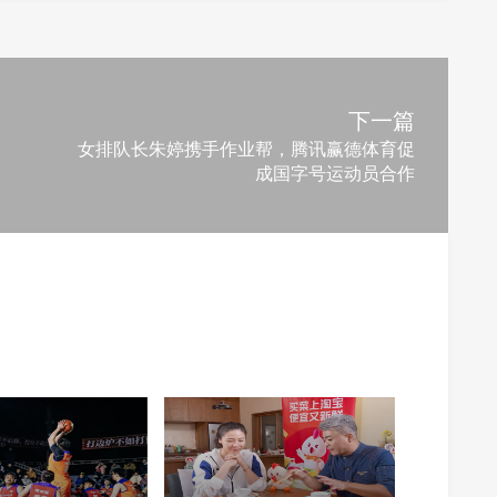
下一篇
女排队长朱婷携手作业帮，腾讯赢德体育促
成国字号运动员合作