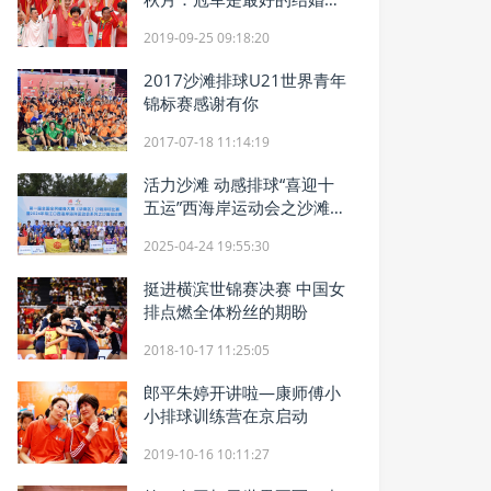
念礼物
2019-09-25 09:18:20
2017沙滩排球U21世界青年
锦标赛感谢有你
2017-07-18 11:14:19
活力沙滩 动感排球“喜迎十
五运”西海岸运动会之沙滩排
球赛即将开启
2025-04-24 19:55:30
挺进横滨世锦赛决赛 中国女
排点燃全体粉丝的期盼
2018-10-17 11:25:05
郎平朱婷开讲啦—康师傅小
小排球训练营在京启动
2019-10-16 10:11:27