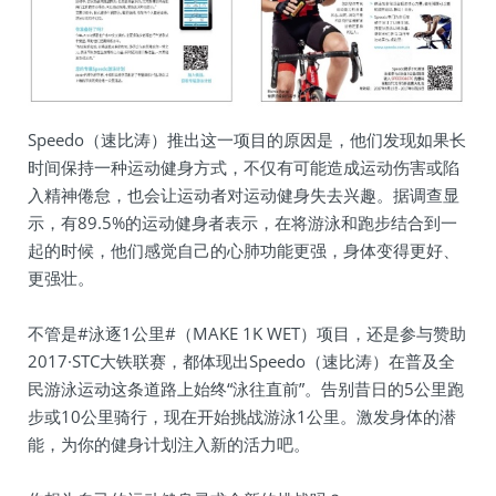
Speedo（速比涛）推出这一项目的原因是，他们发现如果长
时间保持一种运动健身方式，不仅有可能造成运动伤害或陷
入精神倦怠，也会让运动者对运动健身失去兴趣。据调查显
示，有89.5%的运动健身者表示，在将游泳和跑步结合到一
起的时候，他们感觉自己的心肺功能更强，身体变得更好、
更强壮。
不管是#泳逐1公里#（MAKE 1K WET）项目，还是参与赞助
2017·STC大铁联赛，都体现出Speedo（速比涛）在普及全
民游泳运动这条道路上始终“泳往直前”。告别昔日的5公里跑
步或10公里骑行，现在开始挑战游泳1公里。激发身体的潜
能，为你的健身计划注入新的活力吧。