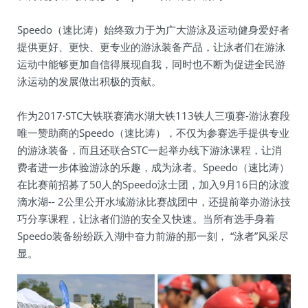
Speedo（速比涛）始终致力于为广大游泳及运动健身爱好者
提供更好、更快、更专业的游泳装备产品，让泳者们在游泳
运动中能够更加自信得展现自我，同时也不断为促进全民游
泳运动的发展做出积极的贡献。
作为2017·STC大铁联赛滴水湖大铁113铁人三项赛-游泳赛段
唯一赞助商的Speedo（速比涛），不仅为参赛选手提供专业
的游泳装备，而且还联合STC一起举办线下游泳课程，让消
费者进一步体验游泳的乐趣，成为泳者。Speedo（速比涛）
在比赛前招募了50人的Speedo泳士团，加入9月16日的泳渡
滴水湖-- 2公里公开水域游泳比赛战团中，还提前举办游泳技
巧分享课程，让泳者们游的安全又快速。当所有选手身着
Speedo装备纷纷跃入湖中奋力前游的那一刻， “泳者”风采尽
显。