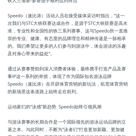
铁人三项赛-参赛选手顺利达到终点
Speedo（速比涛）活动人员在接受媒体采访时指出，“这一
次我们与STC大铁联赛达成合作，是源于STC大铁联赛是高水
准，专业性和全国性的铁三系列赛事。这与Speedo所一直推
崇的专业、健康、有态度的品牌理念和精神传递是一脉相承
的。我们希望让更多的人们参与到游泳中，体会游泳的乐趣
及对身心带来的益处”。
通过从赛事赞助到深入消费者体验，最终携手打造产品及赛
事IP这一系列的举措，体现了作为国际知名游泳品牌
Speedo（速比涛）在开辟体育营销的新玩法，拓宽体育营销
的新场景这条道路上始终走在前列。
运动家们的“泳感”新趋势 Speedo始终引领风潮
与游泳赛事的长期合作是一个国际领先的游泳运动品牌的立
基之本。与此同时，不断为“泳者们”打造更加新颖、更加健