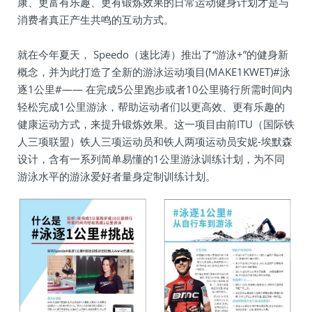
康、更富有乐趣、更有锻炼效果的日常运动健身计划才是与
消费者真正产生共鸣的互动方式。
就在今年夏天， Speedo（速比涛）推出了“游泳+”的健身新
概念，并为此打造了全新的游泳运动项目(MAKE1KWET)#泳
逐1公里#—— 在完成5公里跑步或者10公里骑行所需时间内
轻松完成1公里游泳，帮助运动者们以更高效、更有乐趣的
健康运动方式，来提升锻炼效果。这一项目由前ITU（国际铁
人三项联盟）铁人三项运动员和铁人两项运动员安妮-埃默森
设计，含有一系列简单易懂的1公里游泳训练计划，为不同
游泳水平的游泳爱好者量身定制训练计划。