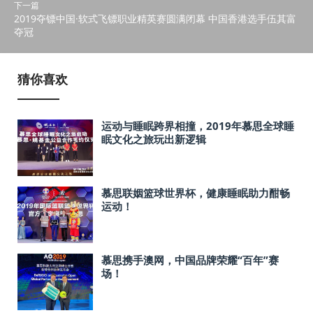
下一篇
2019夺镖中国·软式飞镖职业精英赛圆满闭幕 中国香港选手伍其富
夺冠
猜你喜欢
运动与睡眠跨界相撞，2019年慕思全球睡
眠文化之旅玩出新逻辑
慕思联姻篮球世界杯，健康睡眠助力酣畅
运动！
慕思携手澳网，中国品牌荣耀“百年”赛
场！