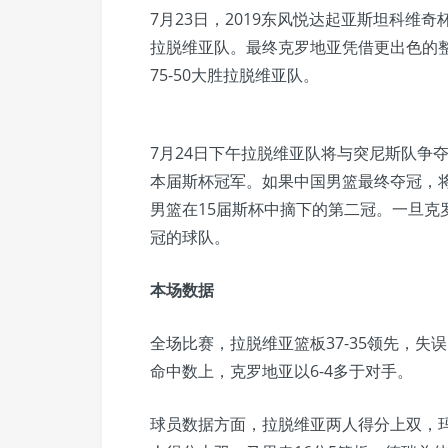
7月23日，2019东风悦达起亚斯坦科维
拉脱维亚队。最终克罗地亚凭借更出色的
75-50大胜拉脱维亚队。
7月24日下午拉脱维亚队将与突尼斯队争夺
本届斯杯冠军。如果中国男篮最终夺冠，将
男篮在15届斯杯中摘下的第二冠。一旦克
冠的球队。
本场数据
全场比赛，拉脱维亚篮板37-35领先，失误
命中数上，克罗地亚以6-4多于对手。
球员数据方面，拉脱维亚两人得分上双，玛