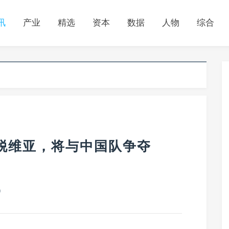
讯
产业
精选
资本
数据
人物
综合
脱维亚，将与中国队争夺
0