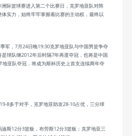
奇杯洲际篮球赛进入第二个比赛日，克罗地亚队对阵
整体实力，始终牢牢掌握着比赛的主动权，最终以
季军，7月24日晚19:30克罗地亚队与中国男篮争夺
是球队继2012年后时隔7年再度夺冠，也将是中国
罗地亚队夺冠，将成为斯杯历史上首支连续两年夺
19-8多于对手，克罗地亚助攻28-10占优，三分球
迪斯12分3篮板，布劳斯12分3篮板；克罗地亚三