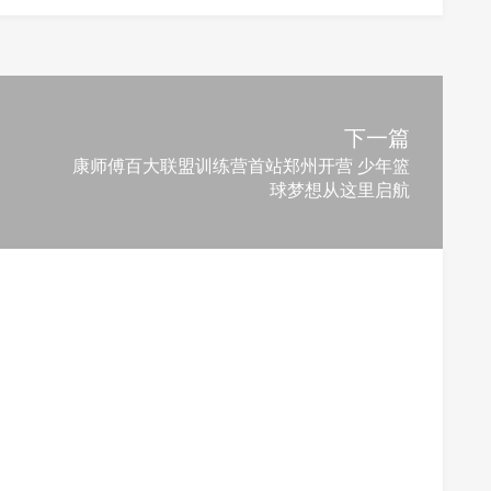
下一篇
康师傅百大联盟训练营首站郑州开营 少年篮
球梦想从这里启航