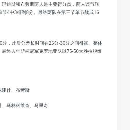
，玛迪斯和布劳斯两人是主要得分点，两人该节联
节4中3得到8分。最终两队在第三节单节战成16
分，此后分差长时间在25分-30分之间徘徊。整体
最终去年斯杯冠军克罗地亚队以75-50大胜拉脱维
尔津什、布劳斯
科、马林科维奇、马里奇