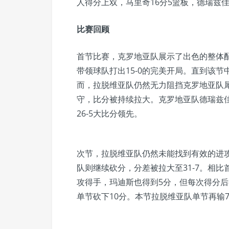
人得分上双，马里奇16分5篮板，德瑞兹佳
比赛回顾
首节比赛，克罗地亚队展示了出色的整体
带领球队打出15-0的完美开局。直到该
而，拉脱维亚队仍然无力阻挡克罗地亚队
守，比分被持续拉大。克罗地亚队德瑞兹佳
26-5大比分领先。
次节，拉脱维亚队仍然未能找到有效的进
队则继续砍分，分差被拉大至31-7。相
攻得手，玛迪斯也得到5分，但每次得分
单节砍下10分。本节拉脱维亚队单节再输7