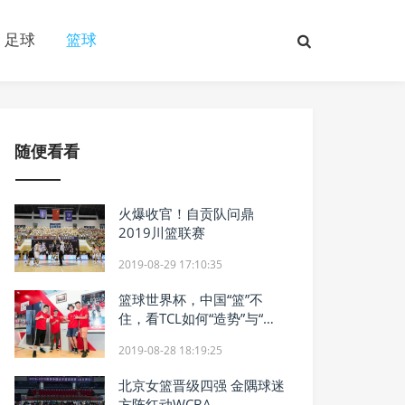
足球
篮球
随便看看
火爆收官！自贡队问鼎
2019川篮联赛
2019-08-29 17:10:35
篮球世界杯，中国“篮”不
住，看TCL如何“造势”与“借
势”
2019-08-28 18:19:25
北京女篮晋级四强 金隅球迷
方阵红动WCBA