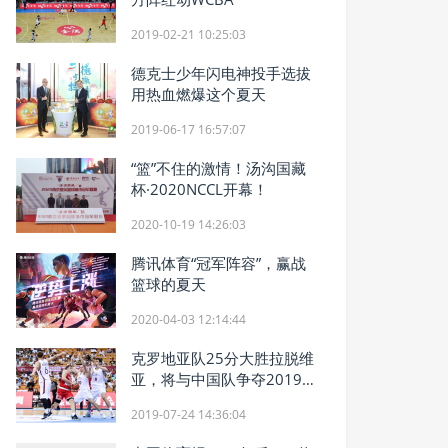
2019-02-21 10:25:03
德克士少年闪电神投手选拔
用热血燃爆这个夏天
2019-06-17 16:57:07
“篮”不住的激情！汤沟国藏
杯·2020NCCL开幕！
2020-10-19 14:26:03
腾讯体育“冠军阵容”，赢战
篮球的夏天
2020-04-03 12:14:44
克罗地亚队25分大胜拉脱维
亚，将与中国队争夺2019
斯杯冠军
2019-07-24 14:36:04