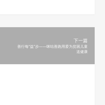
下一篇
善行每“益”步——咪咕善跑用爱为贫困儿童
送健康