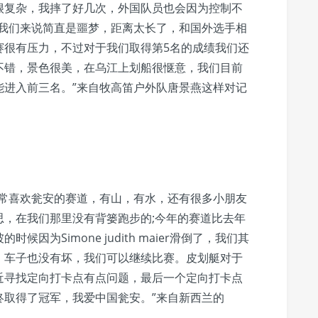
很复杂，我摔了好几次，外国队员也会因为控制不
于我们来说简直是噩梦，距离太长了，和国外选手相
赛很有压力，不过对于我们取得第5名的成绩我们还
不错，景色很美，在乌江上划船很惬意，我们目前
能进入前三名。”来自牧高笛户外队唐景燕这样对记
非常喜欢瓮安的赛道，有山，有水，还有很多小朋友
思，在我们那里没有背篓跑步的;今年的赛道比去年
因为Simone judith maier滑倒了，我们其
，车子也没有坏，我们可以继续比赛。皮划艇对于
近寻找定向打卡点有点问题，最后一个定向打卡点
终取得了冠军，我爱中国瓮安。”来自新西兰的