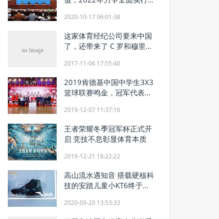
美育中考
2020-10-17 06:01:38
这家体育经纪公司要来中国
了，还带来了 C 罗和穆里尼
奥
2017-11-06 17:55:40
2019肯德基中国中学生3X3
篮球联赛鸣金，冠军代表中
国中学生出征世界联赛！
2019-12-07 11:37:16
王者荣耀冬季冠军杯正式开
启 竞技不息彰显体育本质
2019-12-21 18:22:22
高山流水遇知音 搭载硬核科
技的安踏儿童小KT6终于来
了！
2020-09-20 13:53:33