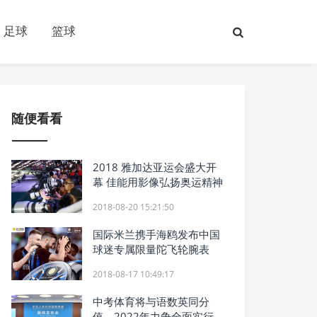
足球
篮球
随便看看
2018 雅加达亚运会盛大开
幕 佳能用影像弘扬奥运精神
2018-08-20 15:21:50
国际米兰携手海鸥发布中国
球迷专属限量陀飞轮腕表
2018-08-17 10:49:17
中考体育将与语数英同分
值，2022年力争全面实行