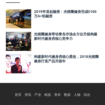
2019年首起融资：光猪圈健身完成5100
万A+轮融资
光猪圈健身带动青岛市场全方位升级构建
新时代健身房核心竞争力
构建新时代健身房核心壁垒，2018光猪圈
健身打造产品升级年
首页
资讯
产业
精选
资本
数据
人物
综合
Copyright http://www.cntyol.com/中国体育在线 Powered by