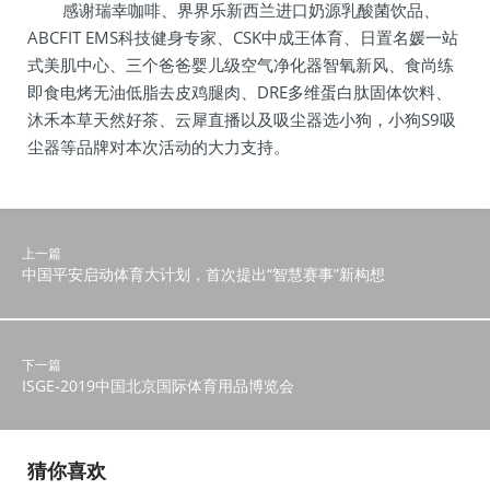
感谢瑞幸咖啡、界界乐新西兰进口奶源乳酸菌饮品、
ABCFIT EMS科技健身专家、CSK中成王体育、日置名媛一站
式美肌中心、三个爸爸婴儿级空气净化器智氧新风、食尚练
即食电烤无油低脂去皮鸡腿肉、DRE多维蛋白肽固体饮料、
沐禾本草天然好茶、云犀直播以及吸尘器选小狗，小狗S9吸
尘器等品牌对本次活动的大力支持。
上一篇
中国平安启动体育大计划，首次提出“智慧赛事”新构想
下一篇
ISGE-2019中国北京国际体育用品博览会
猜你喜欢