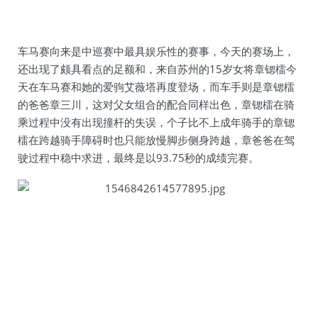
车马赛向来是中巡赛中最具娱乐性的赛事，今天的赛场上，
还出现了颇具看点的足额和，来自苏州的15岁女将章锶檑今
天在车马赛和她的爱驹艾薇塔再度登场，而车手则是章锶檑
的爸爸章三川，这对父女组合的配合同样出色，章锶檑在骑
乘过程中没有出现撞杆的失误，个子比不上成年骑手的章锶
檑在跨越骑手障碍时也只能放慢脚步侧身跨越，章爸爸在驾
驶过程中稳中求进，最终是以93.75秒的成绩完赛。