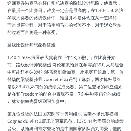
巡回赛香港赛马会杯广州总决赛的路线设计思路，他表示，
在最后一个比赛日，难度一定会是最高的，在1.40-1.50米浪
琴表大奖赛的路线设计中，难度并不是体现在某一道障碍，
而是贯穿全程，对于骑手和马匹的考验不小，对于观众欣赏
的过程而言则是一种享受。
路线比设计师想象得还难
1.40-1.50米浪琴表大奖赛在下午13点进行，在比赛开始
前，路线设计师安德烈·哥伦布就预测在参赛的39对人马组合
中可能只有6-8对能够晋级到附加赛。常规赛开始后，第一位
登场的梁锐基骑乘Doorzetter就遇到了麻烦，两次掉杆最终
是以83.47秒8罚分的成绩完成比赛。第二位登场的林立信则
是在和Freedom的配合中表现不俗，76.44秒零罚分的成绩
让林立信率先晋级到附加赛中。
第九位登场的法国国家队骑手奥利维尔·吉隆本场比赛搭档
Cognac du Vlist Z展现了冠军风范，以75.41秒零罚分的成绩
晋级。紧随奥利维尔登场的是中国国家队队员刘同晏，他的