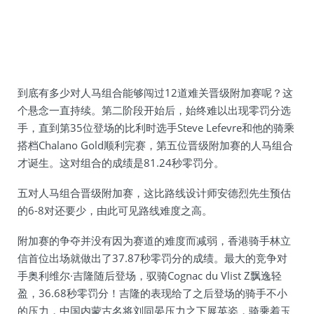
到底有多少对人马组合能够闯过12道难关晋级附加赛呢？这
个悬念一直持续。第二阶段开始后，始终难以出现零罚分选
手，直到第35位登场的比利时选手Steve Lefevre和他的骑乘
搭档Chalano Gold顺利完赛，第五位晋级附加赛的人马组合
才诞生。这对组合的成绩是81.24秒零罚分。
五对人马组合晋级附加赛，这比路线设计师安德烈先生预估
的6-8对还要少，由此可见路线难度之高。
附加赛的争夺并没有因为赛道的难度而减弱，香港骑手林立
信首位出场就做出了37.87秒零罚分的成绩。最大的竞争对
手奥利维尔·吉隆随后登场，驭骑Cognac du Vlist Z飘逸轻
盈，36.68秒零罚分！吉隆的表现给了之后登场的骑手不小
的压力，中国内蒙古名将刘同晏压力之下展英姿，骑乘着玉