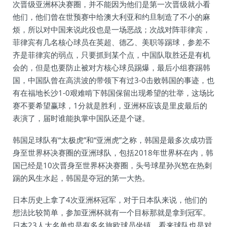
次晋级亚洲杯决赛圈，并不能因为他们是第一次晋级就小看
他们，他们曾在世预赛中给澳大利亚和约旦制造了不小的麻
烦，所以对中国来说此役也是一场恶战；次战对阵菲律宾，
菲律宾有几名核心球员在英超、德乙、美职等踢球，参差不
齐是菲律宾的弱点，只要抓到某个点，中国队取胜还是有机
会的，但是也要防止被对方核心球员踢爆，最后小组赛踢韩
国，中国队曾在高洪波的带领下有过3-0击败韩国的事迹，也
有在福地长沙1-0艰难啃下韩国保留出现希望的壮举，这场比
赛不要希望赢球，1分就是胜利，亚洲杯应该是里皮最后的
表演了，届时谁能执掌中国队还是个谜。
韩国足球队有“太极虎”和“亚洲虎”之称，韩国是最多次成功晋
身至世界杯决赛圈的亚洲球队，包括2018年世界杯在内，韩
国已经是10次晋身至世界杯决赛圈，头号球星孙兴慜在热刺
踢的风生水起，韩国是夺冠的第一大热。
日本历史上拿了4次亚洲杯冠军，对于日本队来说，他们的
想法比较简单，参加亚洲杯就有一个目标那就是拿到冠军。
日本23人大名单也是有多名旅欧球员坐镇，看来球队也是对