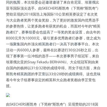
同的氛围，本次组委会还邀请邀请了来自肯尼亚、埃塞俄比
亚等国际顶尖选手。由SKECHERS斯凯奇（下简称“斯凯奇”）
赞助呈现的2018国浩上海国际10公里精英赛设定了名次奖
与大众跑者奖两个奖金奖励，为了更好的激发国内优秀选手
的参赛热情，让更多跑者有获奖的机会，而面对今年的“精英
跑者们”，赛事组委会也提高了一等奖的奖金设置，由去年的
8000元升为10000元，吸引更多优秀跑者们参赛，使之成为
一场聚集国内外顶尖精英跑者们一决高下的赛事平台。本次
活动一共6000人参赛，最终在比赛进行30分26秒之后，出
现了赛事第一位冲线的选手——本次赛事男子组冠军，来自
埃塞俄比亚的Sisay Fekadu BERHANU。大众组冠军则由来
自国内的杨帅以31分32秒的成绩夺得。而女子组方面，来自
斯凯奇精英跑团的李芷萱以33分28秒的成绩摘得。这也意味
着今年女子组赛事设定的精英和大众跑者奖都由李芷萱包
揽。
由SKECHERS斯凯奇（下简称“斯凯奇”）呈现赞助的2018国