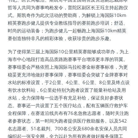
哲等人共同为赛事鸣枪发令，普陀区副区长王珏主持起跑仪
式。斯凯奇作为此次活动的赞助商，为解锁上海国际10km
精英赛跑步健儿提供专业教练指导的赛前跑步培训；舒适、
时尚的运动装备；为跑步健儿一起畅跑上海国际10km精英
赛创造独特非凡的精彩体验，收获珍贵的跑步乐趣。
为了使得第三届上海国际10公里精英赛能够成功举办，为上
海市中心地段打造高品质路跑赛事平台增添更丰厚的羽翼。
赛事组委会严格依照上海国际马拉松赛金标赛事标准，为更
稳妥更充沛地做好赛事保障，赛事组委会突破了金牌赛事对
水站的标准设置，于2公里、4公里、6公里、8公里及终点设
有饮水饮料站，6公里处特别为跑者设置了能量补给站及用
水站，全力保障每一位选手有充足补给，保证良好参赛状
态。赛事还一共设置了五个医疗站点，配有五辆医疗救护车
全程保障，在赛道沿线共布有76名急救志愿者，随时关注跑
者参赛状态，第一时间为跑者提供医疗救助服务。以及542
名志愿者、51名裁判、700名公安及680余名安保人员共同
编织起一张安全网，全力以赴为所有跑者做好服务保障工