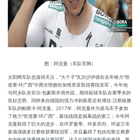
图：阿克曼（车队官网）
太阳网车队也值得关注，“大个子”瓦尔沙伊德在去年格力“世
巡赛·环广西”中两次惜败给加维里亚取得赛段亚军，今年他
与同乡队友菲尔·包豪斯并肩作战，期待延续车队在赛季末的
良好态势。同样来自德国的强力冲刺新星还有博拉-汉斯格雅
车队的帕斯卡·阿克曼。2017年，阿克曼作为菜鸟车手参加
了格力“世巡赛·环广西”，最佳战绩是揭幕战的第三；今年阿
克曼取得了巨大的进步，在环罗曼蒂、环多菲内、环波兰等
多场顶级多日赛收获赛段冠军，并且赢得了包括伦敦古典赛
在内的多场重磅单日赛冠军。这几位德国冲刺手的表现，将