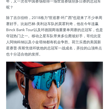
年，又一次在中国赛场取得一场世巡赛级别多日赛的总冠军
呢？
除了吉尔伯特，2018格力“世巡赛·环广西”也迎来了不少单周
赛好手。比如巴林-美利达车队的莫霍利奇，他在今年连赢
Binck Bank Tour以及环德国两场重要单周赛的总冠军，也是
夺冠热门之一。移动之星车队带来多位爬坡好手，哥伦比亚
人阿纳科纳以及小金塔纳都有机会争胜。荷兰乐透的美国新
星赛普·库斯凭借环犹他的总冠军一战成名，弄拉的山顶终点
也十分适合他的发挥。