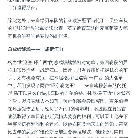
十分值得期待。
除此之外，来自绿刃车队的新科欧洲冠军特伦丁、天空车队
的前U23世界冠军哈沃尔森、英孚教育车队的麦克莱等人都
有机会争夺平路赛段的高排名。
总成绩战场——一战定江山
格力“世巡赛·环广西”的总成绩战线相对简单，第四赛段的弄
拉山顶终点将一战定江山。因此，只有最擅长把握机会的车
手，才有机会夺冠。在本届格力“世巡赛·环广西”的大名单
中，我们发现了两位“环京赛之王”——来自喀秋莎车队的托
尼·马丁以及来自快步车队的吉尔伯特。托尼·马丁近年来状态
下滑，爬坡表现大不如前，预计他将会尝试突围。吉尔伯特
在环法受伤之后，经历了2个月的修养期，不过他在复出首
战就取得了单日赛伊斯贝格大奖赛的胜利，可以看出他在下
半赛季仍有对胜利的追求。以他在阿登地形上的造诣，甚至
比去年的总冠军维伦斯更加适合弄拉爬坡。他能否时隔四