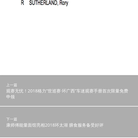
上一篇
观赛无忧！2018格力“世巡赛·环广西”车迷观赛手册首次限量免费
申领
下一篇
康师傅能量面馆亮相2018环太湖 膳食服务备受好评