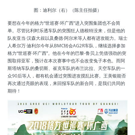
图：迪利尔（右）（陈主任拍摄）
要想在今年的格力“世巡赛·环广西”进入突围集团也不会简
单。尽管比利时乐透车队的突围狂人德根特没来，但是他的
队友亚当·汉森大叔以及桑德·阿尔米等人都有进攻能力。瑞士
人希尔万·迪利尔今年从BMC转会AG2R车队，继续选择参加
格力“世巡赛·环广西”。他在今年的巴黎-鲁贝上凭借强劲的突
围取得亚军，预计在本次赛事中也不会改变兔子本色。而阿
斯塔纳车队的桑切斯、崔克车队的布兰比拉、天空车队的一
众90后等人，都有机会通过突围进攻搅乱比赛。王美银能否
再次通过亮眼的表现，来回报车队的新合同，是我们共同的
期待！