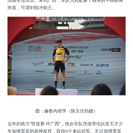
法国车坛佳话。来到广西，车队为其配备了雄厚的平路副将
班底，可谓剑指冲刺王。
图：赫鲁內维亨（陈主任拍摄）
去年的格力“世巡赛·环广西”，快步车队凭借哥伦比亚天才少
年加维里亚的超神发挥，取得4个单站冠军。不过加维里亚