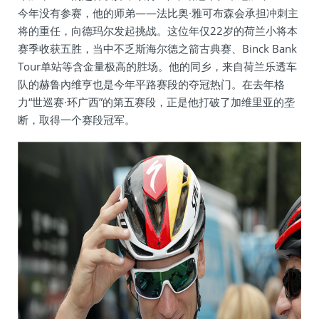
今年没有参赛，他的师弟——法比奥·雅可布森会承担冲刺主
将的重任，向德玛尔发起挑战。这位年仅22岁的荷兰小将本
赛季收获五胜，当中不乏斯海尔德之箭古典赛、Binck Bank
Tour单站等含金量极高的胜场。他的同乡，来自荷兰乐透车
队的赫鲁內维亨也是今年平路赛段的夺冠热门。在去年格
力“世巡赛·环广西”的第五赛段，正是他打破了加维里亚的垄
断，取得一个赛段冠军。