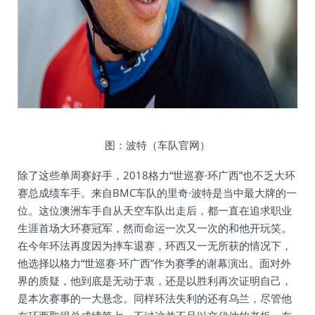
图：波特（车队官网）
除了这些单周赛好手，2018格力“世巡赛·环广西”也不乏大环
赛总成绩车手。来自BMC车队的里奇·波特是当中最大牌的一
位。这位澳洲车手自从天空车队出走后，都一直在追求职业
生涯首场大环赛冠军，然而命运一次又一次的和他开玩笑。
在今年环法再度因为摔车退赛，环西又一无所获的情况下，
他选择以格力“世巡赛·环广西”作为赛季的谢幕演出。面对外
界的质疑，他到底是无动于衷，还是以胜利再次证明自己，
是本次赛事的一大悬念。同样环法失利的还有乌兰，尽管他