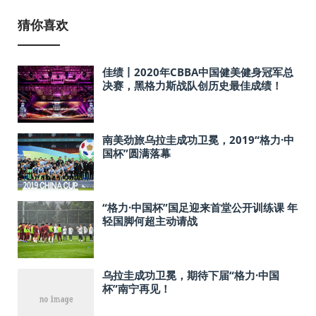
猜你喜欢
佳绩丨2020年CBBA中国健美健身冠军总
决赛，黑格力斯战队创历史最佳成绩！
南美劲旅乌拉圭成功卫冕，2019“格力·中
国杯”圆满落幕
“格力·中国杯”国足迎来首堂公开训练课 年
轻国脚何超主动请战
乌拉圭成功卫冕，期待下届“格力·中国
杯”南宁再见！